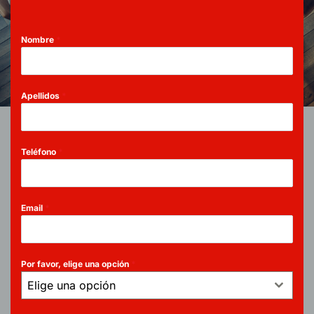
Nombre
*
Apellidos
*
Teléfono
*
Email
*
Por favor, elige una opción
*
Elige una opción