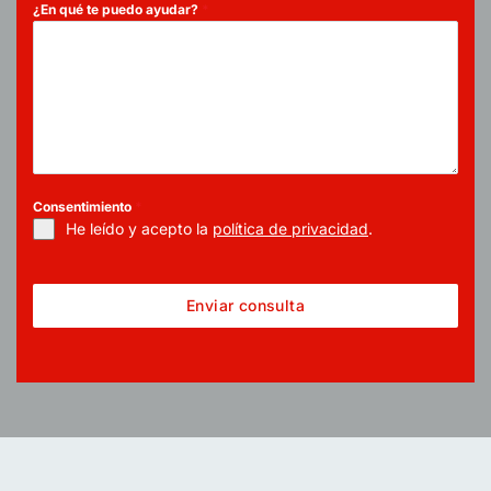
¿En qué te puedo ayudar?
*
Consentimiento
*
He leído y acepto la
política de privacidad
.
Enviar consulta