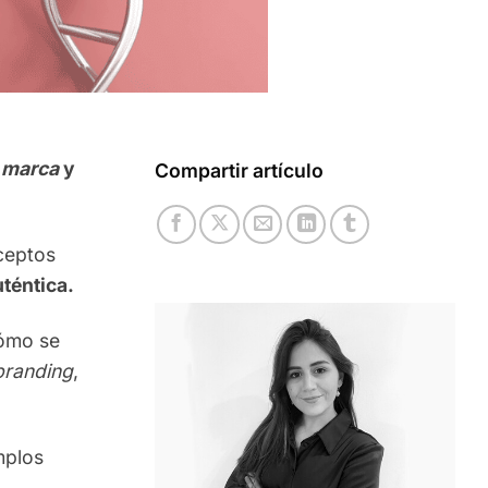
 marca
y
Compartir artículo
ceptos
uténtica.
ómo se
branding
,
mplos