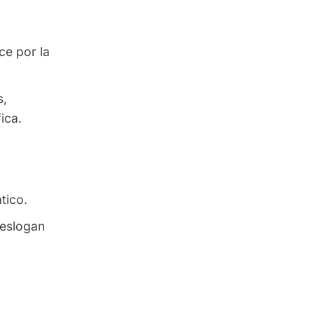
ce por la
s,
ica.
tico.
 eslogan